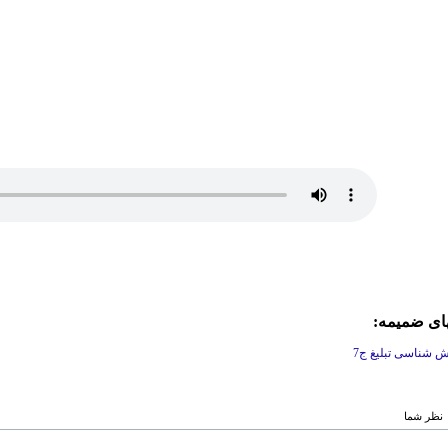
های ضمیمه:
 شناسی تبلیغ ج7
نظر شما