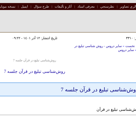
لري تصاوير
نظرسنجي
معرفی استاد
آثار و تألیفات
طرح سؤال
ایمیل
نسخه موبای
|
|
|
|
|
|
٣٣١
تاریخ انتشار: ١٢ آذر ١٤٠١ - ٠٩:٢٢
 نخست
»
سایر دروس - روش شناسی تبلیغ در
سایر دروس
روش‌شناسی تبلیغ در قرآن جلسه 7
روش‌شناسی تبلیغ در قرآن جلسه 7
ش‌شناسی تبلیغ در قرآن جلسه 7
‌شناسی تبلیغ در قرآن