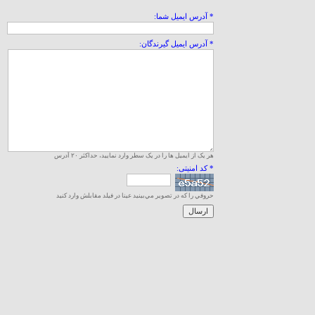
* آدرس ايميل شما:
* آدرس ايميل گيرندگان:
هر یک از ایمیل ها را در یک سطر وارد نمایید، حداکثر ۲۰ آدرس
* کد امنیتی:
حروفي را كه در تصوير مي‌بينيد عينا در فيلد مقابلش وارد كنيد